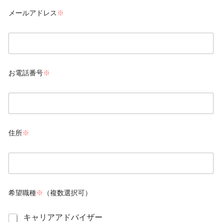
t
o
メールアドレス
※
h
n
-
t
d
h
e
a
m
t
a
e
i
お電話番号
※
l
*
t
e
l
*
住所
※
a
d
d
r
希望職種
※
（複数選択可）
e
s
s
j
キャリアアドバイザー