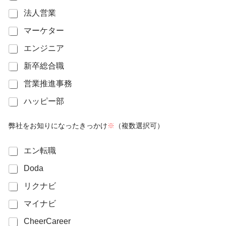
*
o
法人営業
b
*
マーケター
エンジニア
新卒総合職
営業推進事務
ハッピー部
弊社をお知りになったきっかけ
※
（複数選択可）
m
エン転職
e
Doda
d
i
リクナビ
a
*
マイナビ
CheerCareer