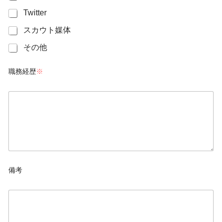
Twitter
スカウト媒体
その他
職務経歴
※
h
i
s
t
o
r
y
*
備考
e
t
c