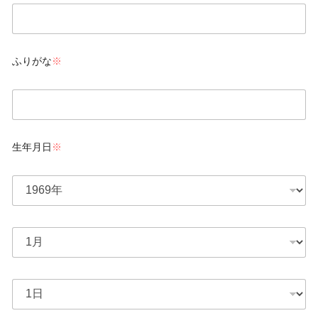
n
a
m
e
ふりがな
※
*
f
u
r
i
生年月日
※
g
a
n
b
a
i
*
r
t
b
h
i
-
r
y
t
e
b
h
a
i
-
r
r
m